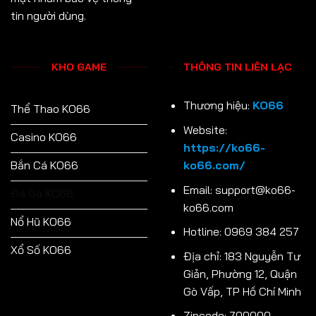
tin người dùng.
KHO GAME
THÔNG TIN LIÊN LẠC
Thương hiệu:
KO66
Thể Thao KO66
Website:
Casino KO66
https://ko66-
ko66.com/
Bắn Cá KO66
Email:
support@ko66-
Đá Gà KO66
ko66.com
Nổ Hũ KO66
Hotline: 0969 384 257
Xổ Số KO66
Địa chỉ: 183 Nguyễn Tư
Giản, Phường 12, Quận
Gò Vấp, TP Hồ Chí Minh
Zipcode: 700000