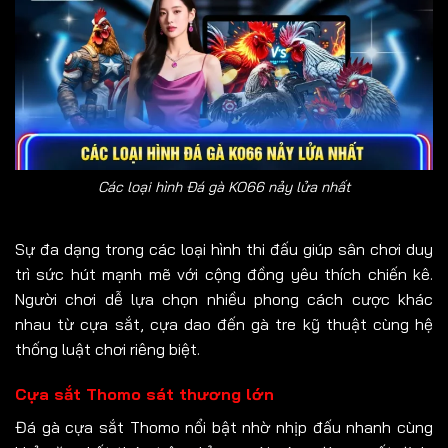
Các loại hình Đá gà KO66 nảy lửa nhất
Sự đa dạng trong các loại hình thi đấu giúp sân chơi duy
trì sức hút mạnh mẽ với cộng đồng yêu thích chiến kê.
Người chơi dễ lựa chọn nhiều phong cách cược khác
nhau từ cựa sắt, cựa dao đến gà tre kỹ thuật cùng hệ
thống luật chơi riêng biệt.
Cựa sắt Thomo sát thương lớn
Đá gà cựa sắt Thomo nổi bật nhờ nhịp đấu nhanh cùng