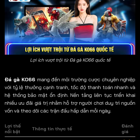
Lợi ích vượt trội từ Đá gà KO66 quốc tế
Đá gà KO66
mang đến môi trường cược chuyên nghiệp
với tỷ lệ thưởng cạnh tranh, tốc độ thanh toán nhanh và
hệ thống bảo mật ổn định. Nền tảng liên tục triển khai
nhiều ưu đãi giá trị nhằm hỗ trợ người chơi duy trì nguồn
vốn và theo dõi các trận đấu hấp dẫn mỗi ngày.
Lợi thế
Đánh
Thông tin thực tế
nổi bật
giá