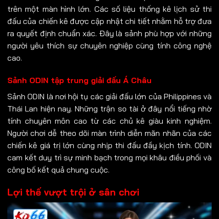
trên một màn hình lớn. Các số liệu thống kê lịch sử thi
đấu của chiến kê được cập nhật chi tiết nhằm hỗ trợ đưa
ra quyết định chuẩn xác. Đây là sảnh phù hợp với những
người yêu thích sự chuyên nghiệp cùng tính công nghệ
cao.
Sảnh ODIN tập trung giải đấu Á Châu
Sảnh ODIN là nơi hội tụ các giải đấu lớn của Philippines và
Thái Lan hiện nay. Những trận so tài ở đây nổi tiếng nhờ
tính chuyên môn cao từ các chủ kê giàu kinh nghiệm.
Người chơi dễ theo dõi màn trình diễn mãn nhãn của các
chiến kê giá trị lớn cùng nhịp thi đấu đầy kịch tính. ODIN
cam kết duy trì sự minh bạch trong mọi khâu điều phối và
công bố kết quả chung cuộc.
Lợi thế vượt trội ở sân chơi