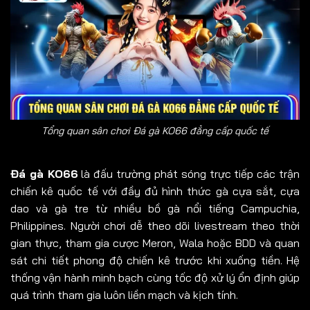
Tổng quan sân chơi Đá gà KO66 đẳng cấp quốc tế
Đá gà KO66
là đấu trường phát sóng trực tiếp các trận
chiến kê quốc tế với đầy đủ hình thức gà cựa sắt, cựa
dao và gà tre từ nhiều bồ gà nổi tiếng Campuchia,
Philippines. Người chơi dễ theo dõi livestream theo thời
gian thực, tham gia cược Meron, Wala hoặc BDD và quan
sát chi tiết phong độ chiến kê trước khi xuống tiền. Hệ
thống vận hành minh bạch cùng tốc độ xử lý ổn định giúp
quá trình tham gia luôn liền mạch và kịch tính.