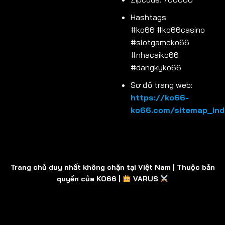
Hashtags
#ko66 #ko66casino
#slotgameko66
#nhacaiko66
#dangkyko66
Sơ đồ trang web:
https://ko66-
ko66.com/sitemap_ind
Trang chủ duy nhất không chặn tại Việt Nam | Thuộc bản
quyền của KO66 |
VARUS