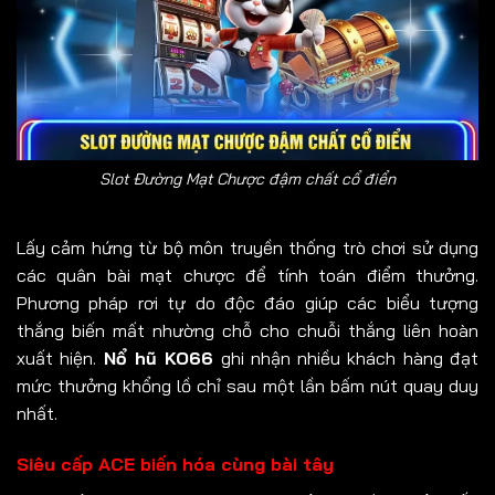
Slot Đường Mạt Chược đậm chất cổ điển
Lấy cảm hứng từ bộ môn truyền thống trò chơi sử dụng
các quân bài mạt chược để tính toán điểm thưởng.
Phương pháp rơi tự do độc đáo giúp các biểu tượng
thắng biến mất nhường chỗ cho chuỗi thắng liên hoàn
xuất hiện.
Nổ hũ KO66
ghi nhận nhiều khách hàng đạt
mức thưởng khổng lồ chỉ sau một lần bấm nút quay duy
nhất.
Siêu cấp ACE biến hóa cùng bài tây