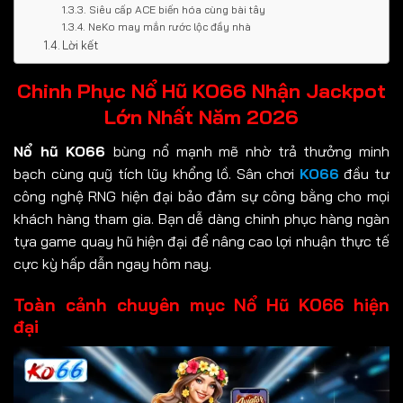
Siêu cấp ACE biến hóa cùng bài tây
NeKo may mắn rước lộc đầy nhà
Lời kết
Chinh Phục Nổ Hũ KO66 Nhận Jackpot
Lớn Nhất Năm 2026
Nổ hũ KO66
bùng nổ mạnh mẽ nhờ trả thưởng minh
bạch cùng quỹ tích lũy khổng lồ. Sân chơi
KO66
đầu tư
công nghệ RNG hiện đại bảo đảm sự công bằng cho mọi
khách hàng tham gia. Bạn dễ dàng chinh phục hàng ngàn
tựa game quay hũ hiện đại để nâng cao lợi nhuận thực tế
cực kỳ hấp dẫn ngay hôm nay.
Toàn cảnh chuyên mục Nổ Hũ KO66 hiện
đại