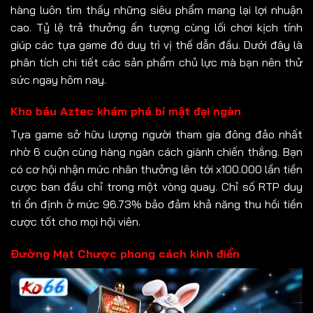
hàng luôn tìm thấy những siêu phẩm mang lại lợi nhuận
cao. Tỷ lệ trả thưởng ấn tượng cùng lối chơi kịch tính
giúp các tựa game đó duy trì vị thế dẫn đầu. Dưới đây là
phân tích chi tiết các sản phẩm chủ lực mà bạn nên thử
sức ngay hôm nay.
Kho báu Aztec khám phá bí mật đại ngàn
Tựa game sở hữu lượng người tham gia đông đảo nhất
nhờ 6 cuộn cùng hàng ngàn cách giành chiến thắng. Bạn
có cơ hội nhận mức nhân thưởng lên tới x100.000 lần tiền
cược ban đầu chỉ trong một vòng quay. Chỉ số RTP duy
trì ổn định ở mức 96.73% bảo đảm khả năng thu hồi tiền
cược tốt cho mọi hội viên.
Đường Mạt Chược phong cách kinh điển