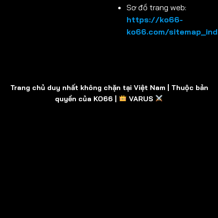
Sơ đồ trang web:
https://ko66-
ko66.com/sitemap_ind
Trang chủ duy nhất không chặn tại Việt Nam | Thuộc bản
quyền của KO66 |
VARUS