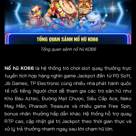
Tổng quan sảnh nổ hũ KO66
Nổ hũ KO66
là hệ thống trò chơi slot quay thưởng trực
tuyến tích hợp hàng nghìn game Jackpot đến từ PG Soft,
Jili Games, TP Electronic cùng nhiều nhà phát hành quốc
tế nổi tiếng. Người chơi dễ tham gia các trò săn hũ như
Kho Báu Aztec, Đường Mạt Chược, Siêu Cấp Ace, Neko
May Mắn, Pharaoh Treasure và nhiều game Free Spin,
bonus nhân thưởng hấp dẫn khác. Hệ thống hỗ trợ quay
RTP cao, cập nhật giá trị Jackpot theo thời gian thực và
xử lý trả thưởng nhanh ngay sau khi chạm hũ lớn.