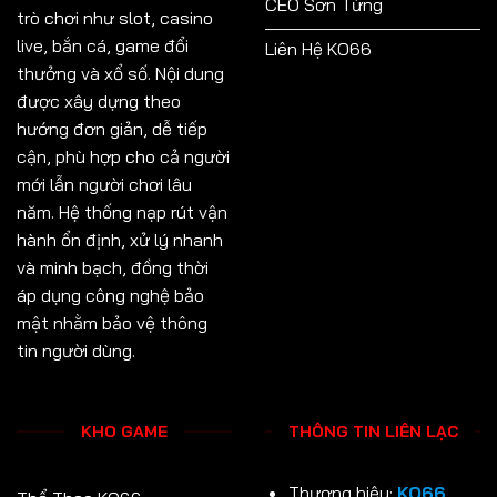
CEO Sơn Từng
trò chơi như slot, casino
live, bắn cá, game đổi
Liên Hệ KO66
thưởng và xổ số. Nội dung
được xây dựng theo
hướng đơn giản, dễ tiếp
cận, phù hợp cho cả người
mới lẫn người chơi lâu
năm. Hệ thống nạp rút vận
hành ổn định, xử lý nhanh
và minh bạch, đồng thời
áp dụng công nghệ bảo
mật nhằm bảo vệ thông
tin người dùng.
KHO GAME
THÔNG TIN LIÊN LẠC
Thương hiệu:
KO66