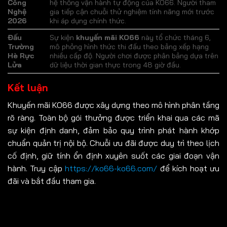
Công
hệ thống vận hành tự động của KO66. Người tham
Nghệ
gia tiếp cận chuỗi thử nghiệm tính năng mới trước
2026
khi áp dụng chính thức.
Đấu
Sự kiện
khuyến mãi KO66
này tổ chức tháng 6,
Trường
mô phỏng hình thức thi đấu theo bảng xếp hạng
Hè Rực
nhiều cấp độ. Người chơi được phân bảng dựa trên
Lửa
dữ liệu thời gian thực trong 48 giờ đầu.
Kết luận
Khuyến mãi KO66 được xây dựng theo mô hình phân tầng
rõ ràng. Toàn bộ gói thưởng được triển khai qua các mã
sự kiện định danh, đảm bảo quy trình phát hành khớp
chuẩn quản trị nội bộ. Chuỗi ưu đãi được duy trì theo lịch
cố định, giữ tính ổn định xuyên suốt các giai đoạn vận
hành. Truy cập
https://ko66-ko66.com/
để kích hoạt ưu
đãi và bắt đầu tham gia.