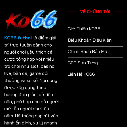
VỀ CHÚNG TÔI
Giới Thiệu KO66
KO66.futbol
là điểm giải
Điều Khoản Điều Kiện
trí trực tuyến dành cho
Chính Sách Bảo Mật
người chơi yêu thích cá
cược tổng hợp với nhiều
CEO Sơn Từng
trò chơi như slot, casino
live, bắn cá, game đổi
Liên Hệ KO66
thưởng và xổ số. Nội dung
được xây dựng theo
hướng đơn giản, dễ tiếp
cận, phù hợp cho cả người
mới lẫn người chơi lâu
năm. Hệ thống nạp rút vận
hành ổn định, xử lý nhanh