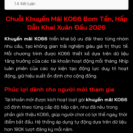
Kết luận
Chuỗi Khuyến Mãi KO66 Bom Tấn, Hấp
Dẫn Khai Xuân Đầu 2026
Khuyến mãi KO66
triển khai bộ ưu đãi theo từng nhóm
nhu cầu, tạo không gian trải nghiệm giàu giá trị thực tế.
Mỗi chương trình được KO66 thiết kế dựa trên dữ liệu
tăng trưởng của các tài khoản hoạt động mỗi tháng. Nhịp
luân phiên của các sự kiện tạo động lực duy trì hoạt
động, giữ hiệu suất ổn định cho cộng đồng.
Phúc lợi dành cho người mới tham gia
Tài khoản mới được kích hoạt loạt gói
khuyến mãi KO66
cố định theo từng cấp độ tiếp cận, như đã nêu trong
phần
giới thiệu KO66
, giúp người chơi có lợi thế ngay thời
điểm bắt đầu. Hệ thống áp dụng tự động dựa trên dữ liệu
hơn 180K lượt đăng ký mỗi năm.