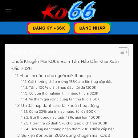
Chuyển
đến
nội
dung
ĐĂNG KÝ +66K
ĐĂNG NHẬP
Table of Contents
Chuỗi Khuyến Mãi KO66 Bom Tấn, Hấp Dẫn Khai Xuân
Đầu 2026
Phúc lợi dành cho người mới tham gia
Gói thưởng chào mừng 158K cho lần truy cập đầu
Tặng 100% giá trị nạp đầu, tối đa 1200K
Bộ quà thử nghiệm tính năng trị giá 320K
Vé tham gia vòng quay tân thủ trị giá 50K
Ưu đãi nạp dành cho tài khoản hoạt động
Cộng 20% giá trị nạp ngày, tối đa 800K
Gói thưởng nạp tuần 12%, giới hạn 1500K
Hoàn trả cố định 5% cho giao dịch trên 300K
Tích lũy nạp tháng nhận thêm 2000 điểm cấp bậc
Sự kiện đón xuân 2026 cùng khuyến mãi KO66