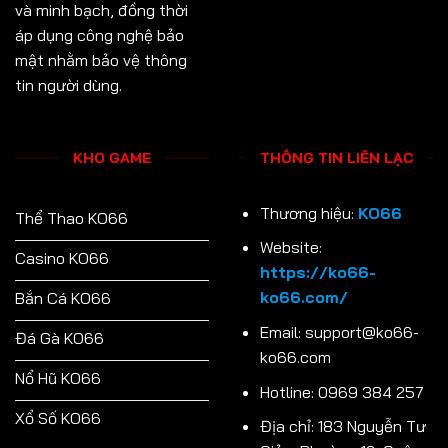
và minh bạch, đồng thời
áp dụng công nghệ bảo
mật nhằm bảo vệ thông
tin người dùng.
KHO GAME
THÔNG TIN LIÊN LẠC
Thương hiệu:
KO66
Thể Thao KO66
Website:
Casino KO66
https://ko66-
ko66.com/
Bắn Cá KO66
Email:
support@ko66-
Đá Gà KO66
ko66.com
Nổ Hũ KO66
Hotline: 0969 384 257
Xổ Số KO66
Địa chỉ: 183 Nguyễn Tư