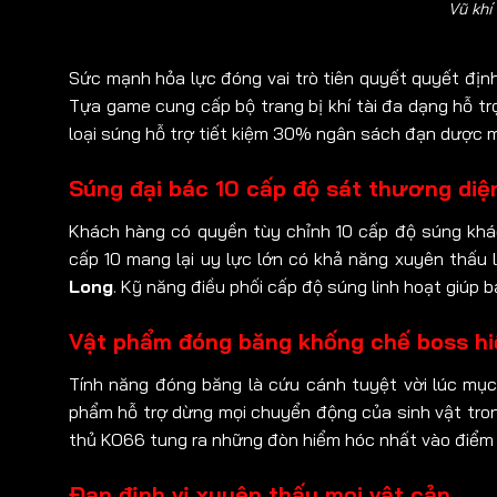
Vũ khí
Sức mạnh hỏa lực đóng vai trò tiên quyết quyết địn
Tựa game cung cấp bộ trang bị khí tài đa dạng hỗ tr
loại súng hỗ trợ tiết kiệm 30% ngân sách đạn dược m
Súng đại bác 10 cấp độ sát thương diệ
Khách hàng có quyền tùy chỉnh 10 cấp độ súng khá
cấp 10 mang lại uy lực lớn có khả năng xuyên thấu l
Long
. Kỹ năng điều phối cấp độ súng linh hoạt giúp
Vật phẩm đóng băng khống chế boss hi
Tính năng đóng băng là cứu cánh tuyệt vời lúc mục 
phẩm hỗ trợ dừng mọi chuyển động của sinh vật trong
thủ KO66 tung ra những đòn hiểm hóc nhất vào điểm
Đạn định vị xuyên thấu mọi vật cản