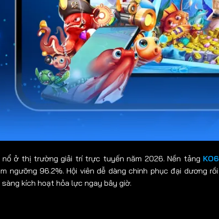
ổ ở thị trường giải trí trực tuyến năm 2026. Nền tảng
KO
ạm ngưỡng 96.2%. Hội viên dễ dàng chinh phục đại dương rồ
sàng kích hoạt hỏa lực ngay bây giờ.