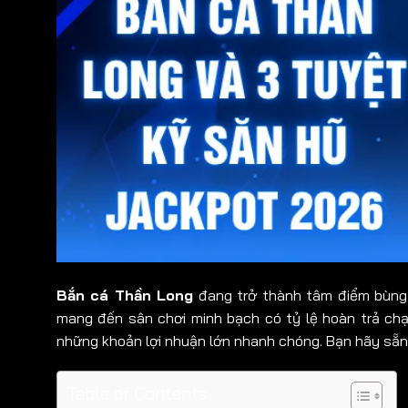
Bắn cá Thần Long
đang trở thành tâm điểm bùng n
mang đến sân chơi minh bạch có tỷ lệ hoàn trả ch
những khoản lợi nhuận lớn nhanh chóng. Bạn hãy sẵn 
Table of Contents