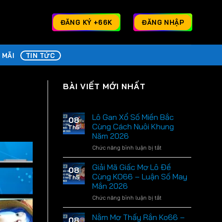
ĐĂNG KÝ +66K
ĐĂNG NHẬP
 MÃI
TIN TỨC
BÀI VIẾT MỚI NHẤT
Lô Gan Xổ Số Miền Bắc
08
Cùng Cách Nuôi Khung
Th5
Năm 2026
ở
Chức năng bình luận bị tắt
Lô
Gan
Giải Mã Giấc Mơ Lô Đề
08
Xổ
Cùng KO66 – Luận Số May
Th5
Số
Mắn 2026
Miền
ở
Chức năng bình luận bị tắt
Bắc
Giải
Cùng
Mã
Cách
Nằm Mơ Thấy Rắn Ko66 –
08