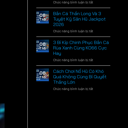
ở
Chức năng bình luận bị tắt
C1
Tính
Bắn
KO66
2026
Cá
–
Bắn Cá Thần Long Và 3
08
Ăn
So
Tuyệt Kỹ Săn Hũ Jackpot
Th5
Xu
Tài
2026
KO66
Chiến
ở
Chức năng bình luận bị tắt
–
Kê
Bắn
Săn
2026
Cá
Thưởng
3 Bí Kíp Chinh Phục Bắn Cá
08
Thần
Đại
Rùa Xanh Cùng KO66 Cực
Th5
Long
Dương
Hay
Và
Hot
ở
Chức năng bình luận bị tắt
3
2026
3
Tuyệt
Bí
Kỹ
Cách Chơi Nổ Hũ Có Khó
08
Kíp
Săn
Quá Không Cùng Bí Quyết
Th5
Chinh
Hũ
Thắng Lớn
Phục
Jackpot
ở
Chức năng bình luận bị tắt
Bắn
2026
Cách
Cá
Chơi
Rùa
Nổ
Xanh
Hũ
Cùng
Có
KO66
Khó
Cực
Quá
Hay
Không