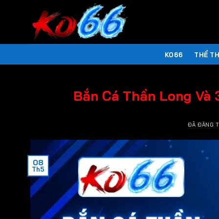
Chuyển
đến
nội
dung
KO66
THỂ T
Bắn Cá Thần Long Và 
ĐÃ ĐĂNG 
08
Th5