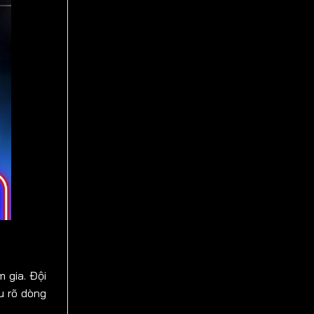
Cùng
Bí
Quyết
Thắng
Lớn
 gia. Đội
u rõ dòng