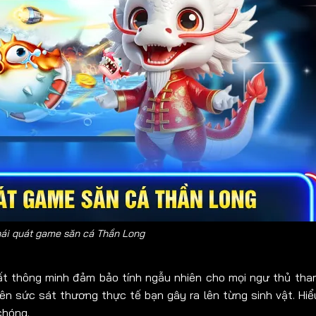
hái quát game săn cá Thần Long
t thông minh đảm bảo tính ngẫu nhiên cho mọi ngư thủ tham
ên sức sát thương thực tế bạn gây ra lên từng sinh vật. Hiể
chóng.