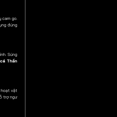
y cam go.
dụng đúng
ình. Súng
 cá Thần
 hoạt vật
ỗ trợ ngư