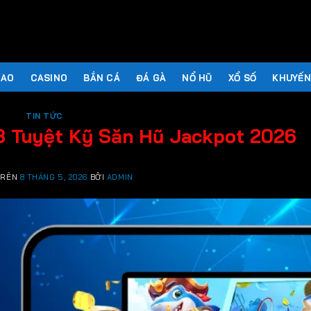
HAO
CASINO
BẮN CÁ
ĐÁ GÀ
NỔ HŨ
XỔ SỐ
KHUYẾN
TIN TỨC
3 Tuyệt Kỹ Săn Hũ Jackpot 2026
TRÊN
8 THÁNG 5, 2026
BỞI
ADMIN