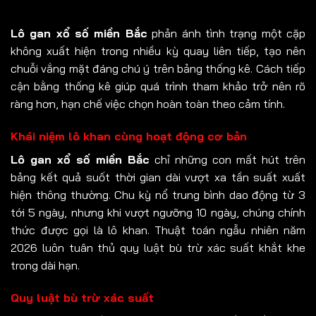
Lô gan xổ số miền Bắc
phản ánh tình trạng một cặp
không xuất hiện trong nhiều kỳ quay liên tiếp, tạo nên
chuỗi vắng mặt đáng chú ý trên bảng thống kê. Cách tiếp
cận bằng thống kê giúp quá trình tham khảo trở nên rõ
ràng hơn, hạn chế việc chọn hoàn toàn theo cảm tính.
Khái niệm lô khan cùng hoạt động cơ bản
Lô gan xổ số miền Bắc
chỉ những con mất hút trên
bảng kết quả suốt thời gian dài vượt xa tần suất xuất
hiện thông thường. Chu kỳ nổ trung bình dao động từ 3
tới 5 ngày, nhưng khi vượt ngưỡng 10 ngày, chúng chính
thức được gọi là lô khan. Thuật toán ngẫu nhiên năm
2026 luôn tuân thủ quy luật bù trừ xác suất khắt khe
trong dài hạn.
Quy luật bù trừ xác suất