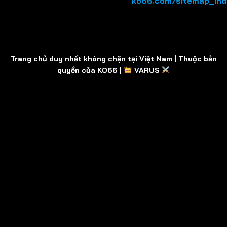
ko66.com/sitemap_ind
Trang chủ duy nhất không chặn tại Việt Nam | Thuộc bản
quyền của KO66 |
VARUS