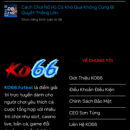
3
3
Hot
Bí
Cách Chơi Nổ Hũ Có Khó Quá Không Cùng Bí
Tuyệt
2026
08
Kíp
Kỹ
Quyết Thắng Lớn
Th5
Chinh
Săn
ở
Chức năng bình luận bị tắt
Phục
Hũ
Cách
Bắn
Jackpot
Chơi
Cá
2026
Nổ
Rùa
Hũ
Xanh
Có
Cùng
Khó
KO66
Quá
Cực
Không
Hay
VỀ CHÚNG TÔI
Cùng
Bí
Quyết
Giới Thiệu KO66
Thắng
Lớn
KO66.futbol
là điểm giải
Điều Khoản Điều Kiện
trí trực tuyến dành cho
Chính Sách Bảo Mật
người chơi yêu thích cá
cược tổng hợp với nhiều
CEO Sơn Từng
trò chơi như slot, casino
live, bắn cá, game đổi
Liên Hệ KO66