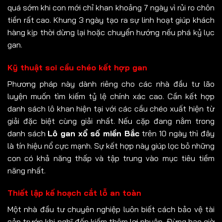
quá sớm khi con mới chỉ khan khoảng 7 ngày vì rủi ro chôn
tiền rất cao. Khung 3 ngày tạo ra sự linh hoạt giúp khách
hàng kịp thời dừng lại hoặc chuyển hướng nếu phá kỷ lục
gan.
Kỹ thuật soi cầu chéo kết hợp gan
Phương pháp này dành riêng cho các nhà đầu tư lão
luyện muốn tìm kiếm tỷ lệ chính xác cao. Cần kết hợp
danh sách lô khan hiện tại với các cầu chéo xuất hiện từ
giải đặc biệt cùng giải nhất. Nếu cặp đang nằm trong
danh sách
Lô gan xổ số miền Bắc
trên 10 ngày thì đây
là tín hiệu nổ cực mạnh. Sự kết hợp này giúp lọc bỏ những
con có khả năng thấp và tập trung vào mục tiêu tiềm
năng nhất.
Thiết lập kế hoạch cắt lỗ an toàn
Một nhà đầu tư chuyên nghiệp luôn biết cách bảo vệ tài
sản trước khi nghĩ đến kiếm thêm lợi nhuận. Đừng bao giờ