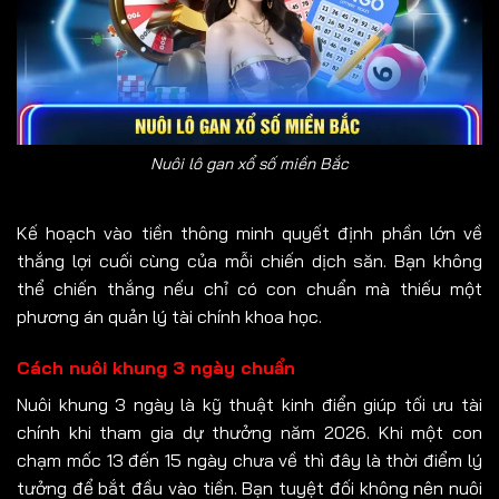
Nuôi lô gan xổ số miền Bắc
Kế hoạch vào tiền thông minh quyết định phần lớn về
thắng lợi cuối cùng của mỗi chiến dịch săn. Bạn không
thể chiến thắng nếu chỉ có con chuẩn mà thiếu một
phương án quản lý tài chính khoa học.
Cách nuôi khung 3 ngày chuẩn
Nuôi khung 3 ngày là kỹ thuật kinh điển giúp tối ưu tài
chính khi tham gia dự thưởng năm 2026. Khi một con
chạm mốc 13 đến 15 ngày chưa về thì đây là thời điểm lý
tưởng để bắt đầu vào tiền. Bạn tuyệt đối không nên nuôi