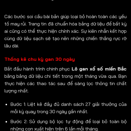
Các bước soi cầu bài bản giúp loại bỏ hoàn toàn các yếu
tố may rủi. Trang tin đã chuẩn hóa bảng dữ liệu để bất kỳ
ai cũng có thể thực hiện chính xác. Sự kiên nhẫn kết hợp
cùng dữ liệu sạch sẽ tạo nên những chiến thắng rực rỡ
lâu dài.
Thống kê chu kỳ gan 30 ngày
Bắt đầu hành trình chinh phục
Lô gan xổ số miền Bắc
bằng bảng dữ liệu chi tiết trong một tháng vừa qua. Bạn
thực hiện các thao tác sau để sàng lọc thông tin chất
lượng nhất.
Bước 1: Liệt kê đầy đủ danh sách 27 giải thưởng của
mỗi kỳ quay trong 30 ngày gần nhất.
Bước 2: Sử dụng bộ lọc tự động để loại bỏ toàn bộ
những con xuất hiện trên 6 lần mỗi tháng.