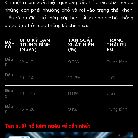
Khi một nhóm xuất hiện quá dày đặc thì chắc chắn sẽ có
những con phải nhường chỗ và rơi vào trạng thái khan.
Hiểu rõ sự điều tiết này giúp bạn tối ưu hóa cơ hội thắng
cược dựa trên các thống kê chính xác.
CHU KỲ GAN
TẦN SUẤT
TRẠNG
ĐẦU
TRUNG BÌNH
XUẤT HIỆN
THÁI RỦI
SỐ
(NGÀY)
(%)
RO
Đầu
12 – 15
9.5%
Trung bình
0
Đầu
10 – 14
10.2%
Thấp
1
Đầu
18 – 25
8.8%
Cao
5
Đầu
15 – 20
9.1%
Trung bình
9
Tần suất nổ kèm ngày về gần nhất