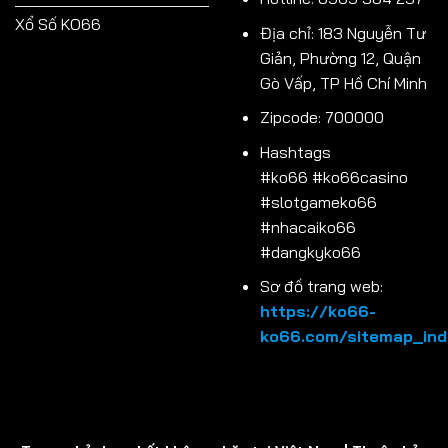
Xổ Số KO66
Địa chỉ: 183 Nguyễn Tư
Giản, Phường 12, Quận
Gò Vấp, TP Hồ Chí Minh
Zipcode: 700000
Hashtags
#ko66 #ko66casino
#slotgameko66
#nhacaiko66
#dangkyko66
Sơ đồ trang web:
https://ko66-
ko66.com/sitemap_ind