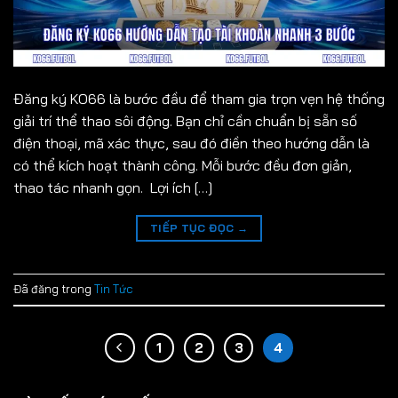
Đăng ký KO66 là bước đầu để tham gia trọn vẹn hệ thống
giải trí thể thao sôi động. Bạn chỉ cần chuẩn bị sẵn số
điện thoại, mã xác thực, sau đó điền theo hướng dẫn là
có thể kích hoạt thành công. Mỗi bước đều đơn giản,
thao tác nhanh gọn. Lợi ích […]
TIẾP TỤC ĐỌC
→
Đã đăng trong
Tin Tức
1
2
3
4