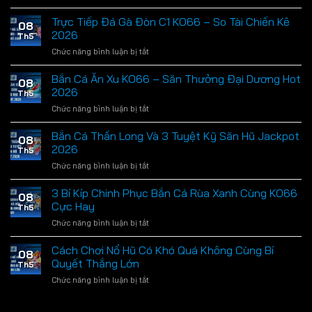
Trực
–
Đổi
Tiếp
Trực Tiếp Đá Gà Đòn C1 KO66 – So Tài Chiến Kê
Thưởng
Vận
08
Đá
Lớn
2026
2026
Th5
Gà
Bùng
ở
Chức năng bình luận bị tắt
Cựa
Nổ
Trực
Dao
Năm
Tiếp
Bắn Cá Ăn Xu KO66 – Săn Thưởng Đại Dương Hot
KO66
2026
08
Đá
–
2026
Th5
Gà
So
ở
Chức năng bình luận bị tắt
Đòn
Kèo
Bắn
C1
Kịch
Cá
Bắn Cá Thần Long Và 3 Tuyệt Kỹ Săn Hũ Jackpot
KO66
Tính
08
Ăn
–
2026
2026
Th5
Xu
So
ở
Chức năng bình luận bị tắt
KO66
Tài
Bắn
–
Chiến
Cá
3 Bí Kíp Chinh Phục Bắn Cá Rùa Xanh Cùng KO66
Săn
Kê
08
Thần
Thưởng
Cực Hay
2026
Th5
Long
Đại
ở
Chức năng bình luận bị tắt
Và
Dương
3
3
Hot
Bí
Cách Chơi Nổ Hũ Có Khó Quá Không Cùng Bí
Tuyệt
2026
08
Kíp
Kỹ
Quyết Thắng Lớn
Th5
Chinh
Săn
ở
Chức năng bình luận bị tắt
Phục
Hũ
Cách
Bắn
Jackpot
Chơi
Cá
2026