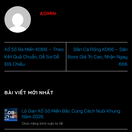
ADMIN
Xổ Số Ba Miền KO66 – Theo
Bắn Cá Rồng KO66 – Săn
Kết Quả Chuẩn, Dễ Soi Dễ
Boss Giá Trị Cao, Nhận Ngay
Đối Chiếu
666
BÀI VIẾT MỚI NHẤT
Lô Gan Xổ Số Miền Bắc Cùng Cách Nuôi Khung
08
Năm 2026
Th5
ở
Chức năng bình luận bị tắt
Lô