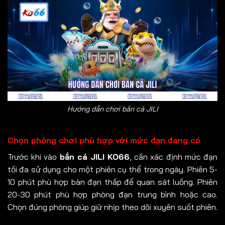
Hướng dẫn chơi bắn cá JILI
Chọn phòng chơi phù hợp với mức đạn đang có
Trước khi vào
bắn cá JILI KO66
, cần xác định mức đạn
tối đa sử dụng cho một phiên cụ thể trong ngày. Phiên 5-
10 phút phù hợp bàn đạn thấp để quan sát luồng. Phiên
20-30 phút phù hợp phòng đạn trung bình hoặc cao.
Chọn đúng phòng giúp giữ nhịp theo dõi xuyên suốt phiên.