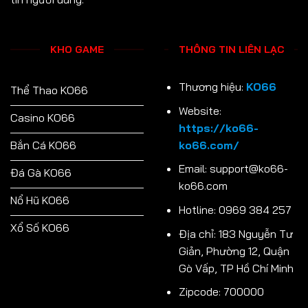
KHO GAME
THÔNG TIN LIÊN LẠC
Thương hiệu:
KO66
Thể Thao KO66
Website:
Casino KO66
https://ko66-
ko66.com/
Bắn Cá KO66
Email:
support@ko66-
Đá Gà KO66
ko66.com
Nổ Hũ KO66
Hotline: 0969 384 257
Xổ Số KO66
Địa chỉ: 183 Nguyễn Tư
Giản, Phường 12, Quận
Gò Vấp, TP Hồ Chí Minh
Zipcode: 700000