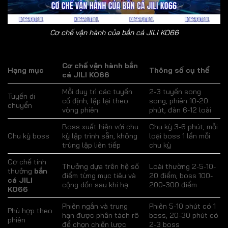
Cơ chế vận hành của bắn cá JILI KO66
Cơ chế vận hành bắn
Hạng mục
Thông số cụ thể
cá JILI KO66
Mỗi duy trì các tuyến
2-3 tuyến song
Tuyến di
cố định, lặp lại theo
song, phiên 10-20
chuyển
vòng phiên
phút, đàn 6-12 loài
Boss xuất hiện với chu
Chu kỳ 3-6 phút, mỗi
Chu kỳ boss
kỳ lập trình sẵn, không
loại boss 1 lần mỗi
trùng lặp liên tiếp
chu kỳ
Cơ chế tính
Thưởng dựa trên hệ số
Loài thường 2-5-10-
thưởng
bắn
điểm từng mục tiêu và
20 điểm, boss 100-
cá JILI
cộng dồn sau khi hạ
200-300 điểm
KO66
Phiên ngắn và trung
Phiên 5-10 phút có 1
Phù hợp theo
hạn được phân tách rõ
boss, 20-30 phút có
phiên
để chọn chiến lược
2-3 boss