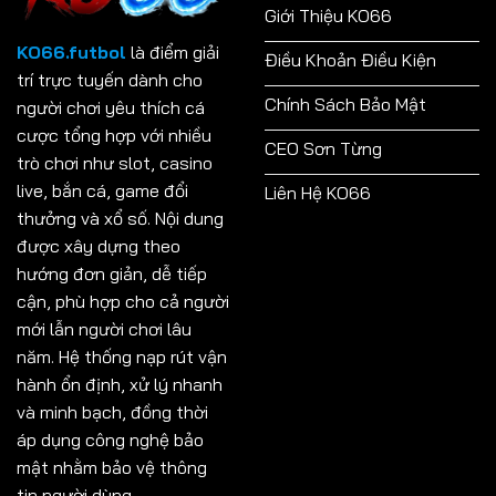
Giới Thiệu KO66
Thắng
Lớn
KO66.futbol
là điểm giải
Điều Khoản Điều Kiện
trí trực tuyến dành cho
Chính Sách Bảo Mật
người chơi yêu thích cá
cược tổng hợp với nhiều
CEO Sơn Từng
trò chơi như slot, casino
live, bắn cá, game đổi
Liên Hệ KO66
thưởng và xổ số. Nội dung
được xây dựng theo
hướng đơn giản, dễ tiếp
cận, phù hợp cho cả người
mới lẫn người chơi lâu
năm. Hệ thống nạp rút vận
hành ổn định, xử lý nhanh
và minh bạch, đồng thời
áp dụng công nghệ bảo
mật nhằm bảo vệ thông
tin người dùng.