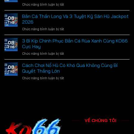
So
ở
Chức năng bình luận bị tắt
Đòn
Kèo
Bắn
C1
Kịch
Cá
Bắn Cá Thần Long Và 3 Tuyệt Kỹ Săn Hũ Jackpot
KO66
Tính
08
Ăn
–
2026
2026
Th5
Xu
So
ở
Chức năng bình luận bị tắt
KO66
Tài
Bắn
–
Chiến
Cá
3 Bí Kíp Chinh Phục Bắn Cá Rùa Xanh Cùng KO66
Săn
Kê
08
Thần
Thưởng
Cực Hay
2026
Th5
Long
Đại
ở
Chức năng bình luận bị tắt
Và
Dương
3
3
Hot
Bí
Cách Chơi Nổ Hũ Có Khó Quá Không Cùng Bí
Tuyệt
2026
08
Kíp
Kỹ
Quyết Thắng Lớn
Th5
Chinh
Săn
ở
Chức năng bình luận bị tắt
Phục
Hũ
Cách
Bắn
Jackpot
Chơi
Cá
2026
Nổ
Rùa
Hũ
Xanh
Có
Cùng
Khó
KO66
Quá
Cực
Không
Hay
VỀ CHÚNG TÔI
Cùng
Bí
Quyết