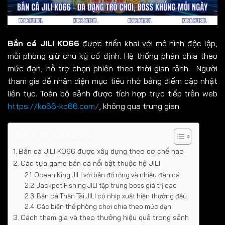
Bắn cá JILI KO66
được triển khai với mô hình độc lập,
mỗi phòng giữ chu kỳ cố định. Hệ thống phân chia theo
mức đạn, hỗ trợ chọn phiên theo thời gian rảnh. Người
tham gia dễ nhận diện mục tiêu nhờ bảng điểm cập nhật
liên tục. Toàn bộ sảnh được tích hợp trực tiếp trên web
https://ko66-ko66.com/
, không qua trung gian.
Table of Contents
Bắn cá JILI KO66 được xây dựng theo cơ chế nào
Các tựa game bắn cá nổi bật thuộc hệ JILI
Ocean King JILI với bản đồ rộng và nhiều đàn cá
Jackpot Fishing JILI tập trung boss giá trị cao
Bắn cá Thần Tài JILI có nhịp xuất hiện thưởng đều
Các biến thể phòng chơi chia theo mức đạn
Cách tham gia và theo thưởng hiệu quả trong sảnh