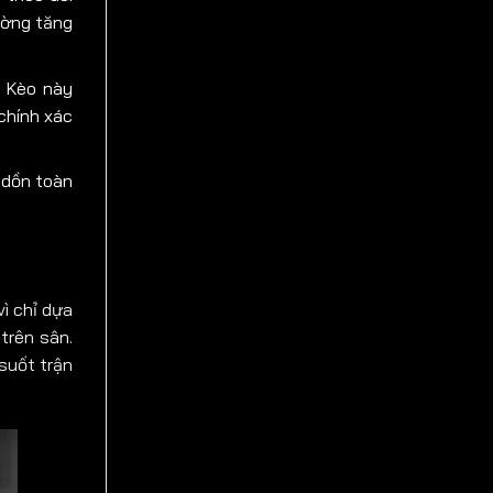
hường tăng
. Kèo này
chính xác
 dồn toàn
vì chỉ dựa
 trên sân.
suốt trận