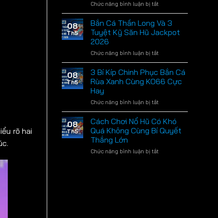
ở
Chức năng bình luận bị tắt
C1
Tính
Bắn
KO66
2026
Cá
–
Bắn Cá Thần Long Và 3
08
Ăn
So
Tuyệt Kỹ Săn Hũ Jackpot
Th5
Xu
Tài
2026
KO66
Chiến
ở
Chức năng bình luận bị tắt
–
Kê
Bắn
Săn
2026
Cá
Thưởng
3 Bí Kíp Chinh Phục Bắn Cá
08
Thần
Đại
Rùa Xanh Cùng KO66 Cực
Th5
Long
Dương
Hay
Và
Hot
ở
Chức năng bình luận bị tắt
3
2026
3
Tuyệt
Bí
Kỹ
Cách Chơi Nổ Hũ Có Khó
08
Kíp
Săn
Quá Không Cùng Bí Quyết
ểu rõ hai
Th5
Chinh
Hũ
Thắng Lớn
úc.
Phục
Jackpot
ở
Chức năng bình luận bị tắt
Bắn
2026
Cách
Cá
Chơi
Rùa
Nổ
Xanh
Hũ
Cùng
Có
KO66
Khó
Cực
Quá
Hay
Không