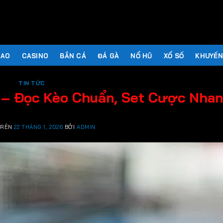
HAO
CASINO
BẮN CÁ
ĐÁ GÀ
NỔ HŨ
XỔ SỐ
KHUYẾN
TIN TỨC
– Đọc Kèo Chuẩn, Set Cược Nha
TRÊN
22 THÁNG 1, 2026
BỞI
ADMIN