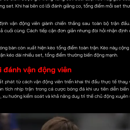
ng set. Khi hai bên có lối đánh giằng co, tổng điểm mỗi set t
ịnh vận động viên giành chiến thắng sau toàn bộ trận đấu
uả cuối cùng. Cách tiếp cận đơn giản nhưng đòi hỏi nhận định 
bóng bàn còn xuất hiện kèo tổng điểm toàn trận. Kèo này cộng
trận kéo dài nhiều set, tổng điểm thường biến động mạnh.
i đánh vận động viên
ất phát từ cách vận động viên triển khai thi đấu thực tế thay 
n tích nhịp trận trong
cá cược bóng đá
khi ưu tiên diễn biến
ộ, xu hướng kiểm soát và khả năng duy trì thế chủ động xuyên 