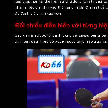
xếp thấp hơn lại thể hiện sự chủ động rõ rệt ngay t
nhanh. Nếu chỉ nhìn vào thứ hạng, nhận định rất dễ 
để đánh giá chính xác hơn.
Đối chiếu diễn biến với từng hi
Sau khi nắm được lối đánh trong
cá cược bóng bà
định ban đầu. Theo dõi xuyên suốt từng hiệp giúp hạ