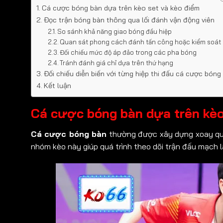
Cá cược bóng bàn dựa trên kèo set và kèo điểm
Đọc trận bóng bàn thông qua lối đánh vận động viên
So sánh khả năng giao bóng đầu hiệp
Quan sát phong cách đánh tấn công hoặc kiểm soát
Đối chiếu mức độ áp đảo trong các pha bóng
Tránh đánh giá chỉ dựa trên thứ hạng
Đối chiếu diễn biến với từng hiệp thi đấu cá cược bóng
Kết luận
Cá cược bóng bàn dựa trên kèo
Cá cược bóng bàn
thường được xây dựng xoay quan
nhóm kèo này giúp quá trình theo dõi trận đấu mạch l