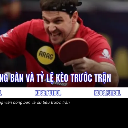
g viên bóng bàn và dữ liệu trước trận