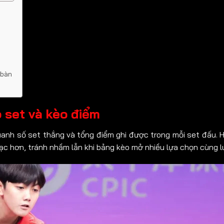
 bàn
 set và kèo điểm
h số set thắng và tổng điểm ghi được trong mỗi set đấu. Hi
ạc hơn, tránh nhầm lẫn khi bảng kèo mở nhiều lựa chọn cùng l