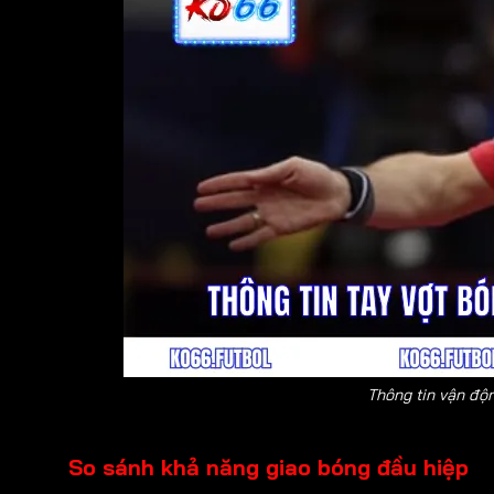
Thông tin vận độn
So sánh khả năng giao bóng đầu hiệp