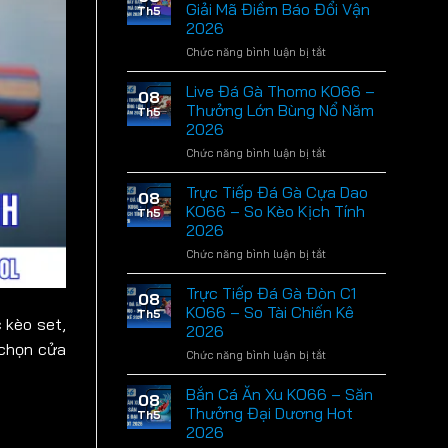
Giấc
Nuôi
Giải Mã Điềm Báo Đổi Vận
Th5
Mơ
Khung
2026
Lô
Năm
ở
Chức năng bình luận bị tắt
Đề
2026
Nằm
Cùng
Mơ
KO66
Live Đá Gà Thomo KO66 –
08
Thấy
–
Thưởng Lớn Bùng Nổ Năm
Th5
Rắn
Luận
2026
Ko66
Số
ở
Chức năng bình luận bị tắt
–
May
Live
Giải
Mắn
Đá
Mã
2026
Trực Tiếp Đá Gà Cựa Dao
08
Gà
Điềm
KO66 – So Kèo Kịch Tính
Th5
Thomo
Báo
2026
KO66
Đổi
ở
Chức năng bình luận bị tắt
–
Vận
Trực
Thưởng
2026
Tiếp
Lớn
Trực Tiếp Đá Gà Đòn C1
08
Đá
Bùng
KO66 – So Tài Chiến Kê
Th5
Gà
 kèo set,
Nổ
2026
Cựa
Năm
 chọn cửa
ở
Chức năng bình luận bị tắt
Dao
2026
Trực
KO66
Tiếp
–
Bắn Cá Ăn Xu KO66 – Săn
08
Đá
So
Thưởng Đại Dương Hot
Th5
Gà
Kèo
2026
Đòn
Kịch