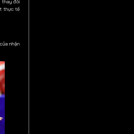
n thay đổi
t thực tế
h của nhận