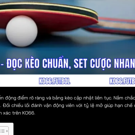
ến động điểm rõ ràng và bảng kèo cập nhật liên tục. Nắm chắc
g. Đối chiếu lối đánh vận động viên với tỷ lệ mở giúp hạn chế
h xác trên KO66.