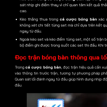
sát nhịp ghi điểm thay vì chỉ quan tâm kết quả thắ
cao.
Kèo thắng thua trong
cá cược bóng bàn
xác đ
không xét chi tiết từng set mà chỉ dựa trên kết q
ngay từ đầu.
Ngoài kèo set và kèo điểm từng set, một số trận 
bộ điểm ghi được trong suốt các set thi đấu. Khi 
Đọc trận bóng bàn thông qua lố
Trong
cá cược bóng bàn
, đọc trận hiệu quả cần xu
vào thông tin trước trận, tương tự phương pháp phâ
Quan sát lối đánh ngay từ đầu giúp hình dung nhịp đ
đấu.