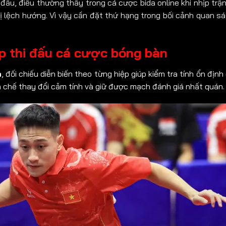
ừ đầu, điều thường thấy trong
cá cược bida online
khi nhịp trậ
bị lệch hướng. Vì vậy cần đặt thứ hạng trong bối cảnh quan sá
ệp thi đấu cá cược bóng bàn
n
, đối chiếu diễn biến theo từng hiệp giúp kiểm tra tính ổn địn
n chế thay đổi cảm tính và giữ được mạch đánh giá nhất quán.