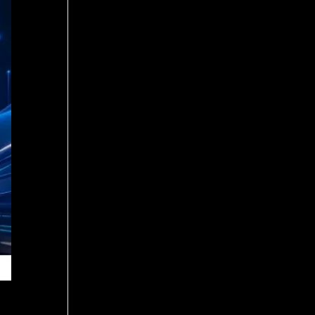
Cùng
Bí
Quyết
Thắng
Lớn