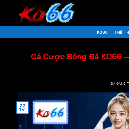
Chuyển
đến
nội
dung
KO66
THỂ T
Cá Cược Bóng Đá KO66 – 
ĐÃ ĐĂNG 
22
Th1