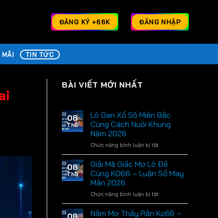
ĐĂNG KÝ +66K
ĐĂNG NHẬP
 MÃI
TIN TỨC
BÀI VIẾT MỚI NHẤT
ai
Lô Gan Xổ Số Miền Bắc
08
Cùng Cách Nuôi Khung
Th5
Năm 2026
ở
Chức năng bình luận bị tắt
Lô
Gan
Giải Mã Giấc Mơ Lô Đề
08
Xổ
Cùng KO66 – Luận Số May
Th5
Số
Mắn 2026
Miền
ở
Chức năng bình luận bị tắt
Bắc
Giải
Cùng
Mã
Cách
Nằm Mơ Thấy Rắn Ko66 –
08