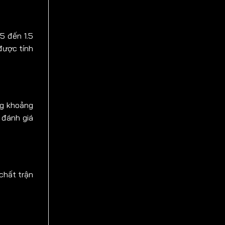
5 đến 1.5
được tính
ng khoảng
 đánh giá
 chất trận