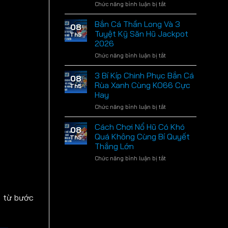
ở
Chức năng bình luận bị tắt
C1
Tính
Bắn
KO66
2026
Cá
–
Bắn Cá Thần Long Và 3
08
Ăn
So
Tuyệt Kỹ Săn Hũ Jackpot
Th5
Xu
Tài
2026
KO66
Chiến
ở
Chức năng bình luận bị tắt
–
Kê
Bắn
Săn
2026
Cá
Thưởng
3 Bí Kíp Chinh Phục Bắn Cá
08
Thần
Đại
Rùa Xanh Cùng KO66 Cực
Th5
Long
Dương
Hay
Và
Hot
ở
Chức năng bình luận bị tắt
3
2026
3
Tuyệt
Bí
Kỹ
Cách Chơi Nổ Hũ Có Khó
08
Kíp
Săn
Quá Không Cùng Bí Quyết
Th5
Chinh
Hũ
Thắng Lớn
Phục
Jackpot
ở
Chức năng bình luận bị tắt
Bắn
2026
Cách
Cá
Chơi
Rùa
Nổ
Xanh
Hũ
Cùng
y từ bước
Có
KO66
Khó
Cực
Quá
Hay
Không