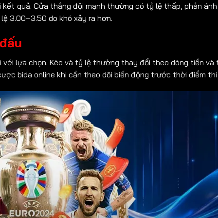
ỗi kết quả. Cửa thắng đội mạnh thường có tỷ lệ thấp, phản ánh
 lệ 3.00–3.50 do khó xảy ra hơn.
 đấu
 với lựa chọn. Kèo và tỷ lệ thường thay đổi theo dòng tiền và 
cược bida online
khi cần theo dõi biến động trước thời điểm thi