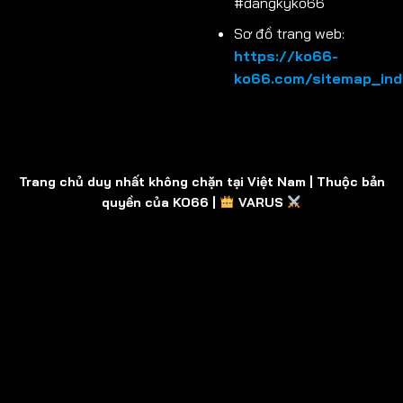
#dangkyko66
Sơ đồ trang web:
https://ko66-
ko66.com/sitemap_ind
Trang chủ duy nhất không chặn tại Việt Nam | Thuộc bản
quyền của KO66 |
VARUS