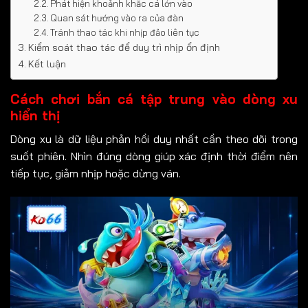
Phát hiện khoảnh khắc cá lớn vào
Quan sát hướng vào ra của đàn
Tránh thao tác khi nhịp đảo liên tục
Kiểm soát thao tác để duy trì nhịp ổn định
Kết luận
Cách chơi bắn cá tập trung vào dòng xu
hiển thị
Dòng xu là dữ liệu phản hồi duy nhất cần theo dõi trong
suốt phiên. Nhìn đúng dòng giúp xác định thời điểm nên
tiếp tục, giảm nhịp hoặc dừng ván.