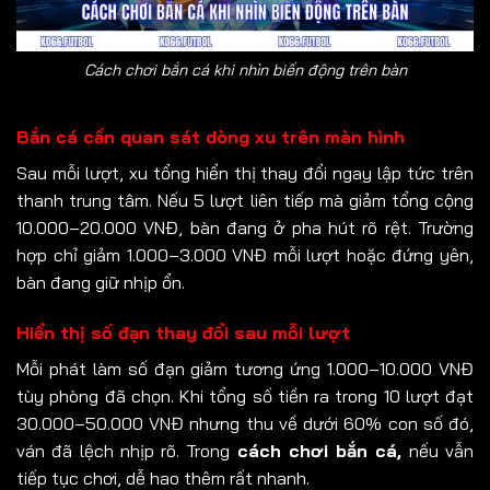
Cách chơi bắn cá khi nhìn biến động trên bàn
Bắn cá cần quan sát dòng xu trên màn hình
Sau mỗi lượt, xu tổng hiển thị thay đổi ngay lập tức trên
thanh trung tâm. Nếu 5 lượt liên tiếp mà giảm tổng cộng
10.000–20.000 VNĐ, bàn đang ở pha hút rõ rệt. Trường
hợp chỉ giảm 1.000–3.000 VNĐ mỗi lượt hoặc đứng yên,
bàn đang giữ nhịp ổn.
Hiển thị số đạn thay đổi sau mỗi lượt
Mỗi phát làm số đạn giảm tương ứng 1.000–10.000 VNĐ
tùy phòng đã chọn. Khi tổng số tiền ra trong 10 lượt đạt
30.000–50.000 VNĐ nhưng thu về dưới 60% con số đó,
ván đã lệch nhịp rõ. Trong
cách chơi bắn cá,
nếu vẫn
tiếp tục chơi, dễ hao thêm rất nhanh.