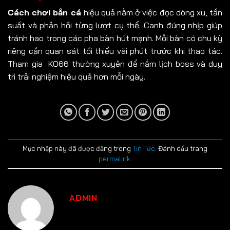
Cách chơi bắn cá
hiệu quả nằm ở việc đọc dòng xu, tần
suất và phản hồi từng lượt cụ thể. Canh đúng nhịp giúp
tránh hao trong các pha bàn hút mạnh. Mỗi bàn có chu kỳ
riêng cần quan sát tối thiểu vài phút trước khi thao tác.
Tham gia KO66 thường xuyên để nắm lịch boss và duy
trì trải nghiệm hiệu quả hơn mỗi ngày.
Mục nhập này đã được đăng trong
Tin Tức
. Đánh dấu trang
permalink
.
ADMIN