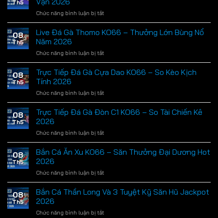
Vận 2026
Th5
Mơ
Nuôi
ở
Chức năng bình luận bị tắt
Lô
Khung
Nằm
Đề
Năm
Mơ
Live Đá Gà Thomo KO66 – Thưởng Lớn Bùng Nổ
Cùng
2026
08
Thấy
KO66
Năm 2026
Th5
Rắn
–
ở
Chức năng bình luận bị tắt
Ko66
Luận
Live
–
Số
Đá
Trực Tiếp Đá Gà Cựa Dao KO66 – So Kèo Kịch
Giải
May
08
Gà
Mã
Tính 2026
Mắn
Th5
Thomo
Điềm
2026
ở
Chức năng bình luận bị tắt
KO66
Báo
Trực
–
Đổi
Tiếp
Trực Tiếp Đá Gà Đòn C1 KO66 – So Tài Chiến Kê
Thưởng
Vận
08
Đá
Lớn
2026
2026
Th5
Gà
Bùng
ở
Chức năng bình luận bị tắt
Cựa
Nổ
Trực
Dao
Năm
Tiếp
Bắn Cá Ăn Xu KO66 – Săn Thưởng Đại Dương Hot
KO66
2026
08
Đá
–
2026
Th5
Gà
So
ở
Chức năng bình luận bị tắt
Đòn
Kèo
Bắn
C1
Kịch
Cá
Bắn Cá Thần Long Và 3 Tuyệt Kỹ Săn Hũ Jackpot
KO66
Tính
08
Ăn
–
2026
2026
Th5
Xu
So
ở
Chức năng bình luận bị tắt
KO66
Tài