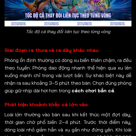
Tốc độ cá thay đổi liên tục theo từng vòng
Giai đoạn ra thưa và ra dày khác nhau
Phòng ổn định thường có dòng xu biến thiên chậm, ra đều
theo tuyến. Phòng dao động nhanh thể hiện qua xu lên
xuống mạnh chỉ trong vài lượt bắn. Sự khác biệt này dễ
nhận ra sau khoảng 3–5 phút theo bàn. Chọn đúng phòng
giúp giữ nhịp dài hơi hơn trong
cách chơi bắn cá
.
Phát hiện khoảnh khắc cá lớn vào
Loài lớn thường vào bàn sau khi kết thúc một đợt dày,
thời gian chờ phổ biến 2–4 phút. Trước thời điểm này,
dòng loài nhỏ giảm hẳn và xu gần như đứng yên. Khi loài